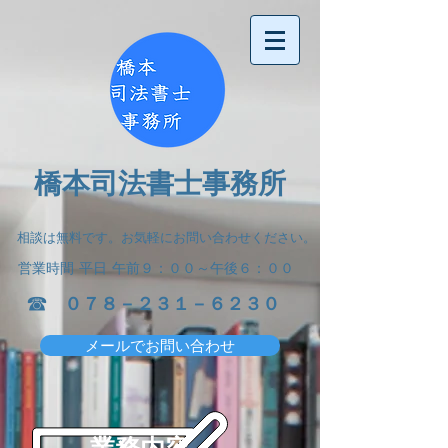
橋本司法書士事務所
相談は無料です。お気軽にお問い合わせください。
営業時間
平日 午前９：００～午後６：００
​☎
​０７８－２３１－６２３０
メールでお問い合わせ
業務内容