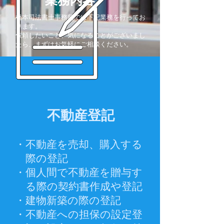
橋本司法書士事務所では下記業務を行ってお
ります。
​依頼したいこと、気になることがございまし
たら、まずはお気軽にご相談ください。
不動産登記
・不動産を売却、購入する
際の
登記
・個人間で不動産を贈与す
る際
の契約書作成や登記
・建物新築の際の登記
・不動産への担保の設定登