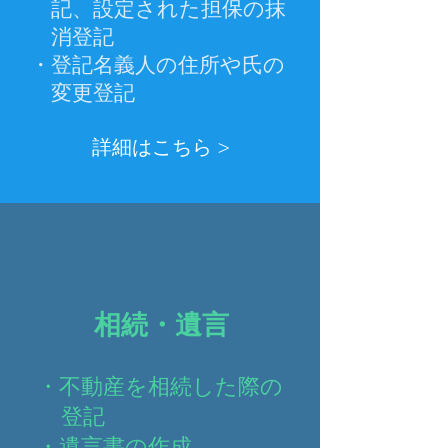
記
、設定された担保
の抹
消登
記
・登記名義人の住所や氏の
変更
​登記
詳細はこちら >
相続・遺言
・不動産を相続した際の
登記
・遺言書の作成